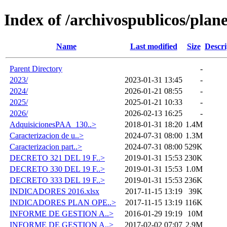
Index of /archivospublicos/plan
Name
Last modified
Size
Descri
Parent Directory
-
2023/
2023-01-31 13:45
-
2024/
2026-01-21 08:55
-
2025/
2025-01-21 10:33
-
2026/
2026-02-13 16:25
-
AdquisicionesPAA_130..>
2018-01-31 18:20
1.4M
Caracterizacion de u..>
2024-07-31 08:00
1.3M
Caracterizacion part..>
2024-07-31 08:00
529K
DECRETO 321 DEL 19 F..>
2019-01-31 15:53
230K
DECRETO 330 DEL 19 F..>
2019-01-31 15:53
1.0M
DECRETO 333 DEL 19 F..>
2019-01-31 15:53
236K
INDICADORES 2016.xlsx
2017-11-15 13:19
39K
INDICADORES PLAN OPE..>
2017-11-15 13:19
116K
INFORME DE GESTION A..>
2016-01-29 19:19
10M
INFORME DE GESTION A..>
2017-02-02 07:07
2.9M