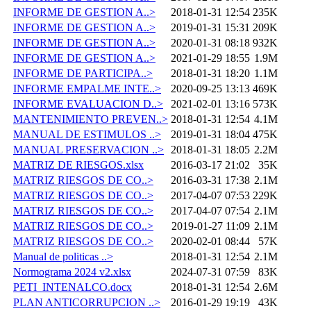
INFORME DE GESTION A..>
2018-01-31 12:54
235K
INFORME DE GESTION A..>
2019-01-31 15:31
209K
INFORME DE GESTION A..>
2020-01-31 08:18
932K
INFORME DE GESTION A..>
2021-01-29 18:55
1.9M
INFORME DE PARTICIPA..>
2018-01-31 18:20
1.1M
INFORME EMPALME INTE..>
2020-09-25 13:13
469K
INFORME EVALUACION D..>
2021-02-01 13:16
573K
MANTENIMIENTO PREVEN..>
2018-01-31 12:54
4.1M
MANUAL DE ESTIMULOS ..>
2019-01-31 18:04
475K
MANUAL PRESERVACION ..>
2018-01-31 18:05
2.2M
MATRIZ DE RIESGOS.xlsx
2016-03-17 21:02
35K
MATRIZ RIESGOS DE CO..>
2016-03-31 17:38
2.1M
MATRIZ RIESGOS DE CO..>
2017-04-07 07:53
229K
MATRIZ RIESGOS DE CO..>
2017-04-07 07:54
2.1M
MATRIZ RIESGOS DE CO..>
2019-01-27 11:09
2.1M
MATRIZ RIESGOS DE CO..>
2020-02-01 08:44
57K
Manual de politicas ..>
2018-01-31 12:54
2.1M
Normograma 2024 v2.xlsx
2024-07-31 07:59
83K
PETI_INTENALCO.docx
2018-01-31 12:54
2.6M
PLAN ANTICORRUPCION ..>
2016-01-29 19:19
43K