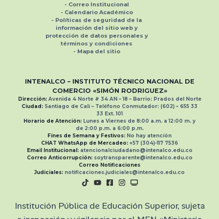
- Correo Institucional
-
Calendario Académico
-
Políticas de seguridad de la
información del sitio web y
protección de datos personales
y
términos y condiciones
-
Mapa del sitio
INTENALCO – INSTITUTO TÉCNICO NACIONAL
DE
COMERCIO «SIMÓN RODRIGUEZ»
Dirección:
Avenida 4 Norte # 34 AN – 18 – Barrio: Prados del Norte
Ciudad:
Santiago de Cali –
Teléfono Conmutador:
(602) – 655 33
33
Ext.
101
Horario de Atención:
Lunes a Viernes de 8:00 a.m. a 12:00 m. y
de 2:00 p.m. a 6:00 p.m.
Fines de Semana y Festivos:
No hay atención
CHAT WhatsApp de Mercadeo:
+57 (304)-117 7536
Email Institucional:
atencionalciudadano@intenalco.edu.co
Correo Anticorrupción:
soytransparente@intenalco.edu.co
Correo Notificaciones
Judiciales:
notificaciones.judiciales@intenalco.edu.co
Institución Pública de Educación Superior, sujeta