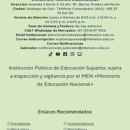
Dirección:
Avenida 4 Norte # 34 AN – 18 – Barrio: Prados del Norte
Ciudad:
Santiago de Cali –
Teléfono Conmutador:
(602) – 655 33
33
Ext.
101
Horario de Atención:
Lunes a Viernes de 8:00 a.m. a 12:00 m. y
de 2:00 p.m. a 6:00 p.m.
Fines de Semana y Festivos:
No hay atención
CHAT WhatsApp de Mercadeo:
+57 (304)-117 7536
Email Institucional:
atencionalciudadano@intenalco.edu.co
Correo Anticorrupción:
soytransparente@intenalco.edu.co
Correo Notificaciones
Judiciales:
notificaciones.judiciales@intenalco.edu.co
Institución Pública de Educación Superior, sujeta
a inspección y vigilancia por el MEN «Ministerio
de Educación Nacional»
Enlaces Recomendados:
Presidencia
Vicepresidencia
MinJusticia
MinDefensa