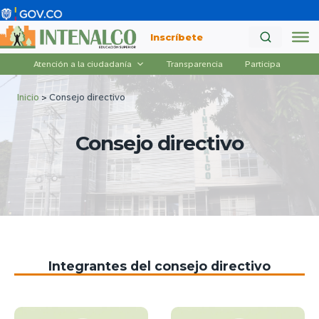
Saltar
al
Inscríbete
contenido
Atención a la ciudadanía
Transparencia
Participa
Inicio
>
Consejo directivo
Consejo directivo
Integrantes del consejo directivo