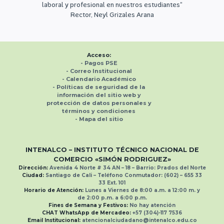
laboral y profesional en nuestros estudiantes“
Rector, Neyl Grizales Arana
Acceso:
-
Pagos PSE
- Correo Institucional
-
Calendario Académico
-
Políticas de seguridad de la
información del sitio web y
protección de datos personales
y
términos y condiciones
-
Mapa del sitio
INTENALCO – INSTITUTO TÉCNICO NACIONAL
DE
COMERCIO «SIMÓN RODRIGUEZ»
Dirección:
Avenida 4 Norte # 34 AN – 18 – Barrio: Prados del Norte
Ciudad:
Santiago de Cali –
Teléfono Conmutador:
(602) – 655 33
33
Ext.
101
Horario de Atención:
Lunes a Viernes de 8:00 a.m. a 12:00 m. y
de 2:00 p.m. a 6:00 p.m.
Fines de Semana y Festivos:
No hay atención
CHAT WhatsApp de Mercadeo:
+57 (304)-117 7536
Email Institucional:
atencionalciudadano@intenalco.edu.co