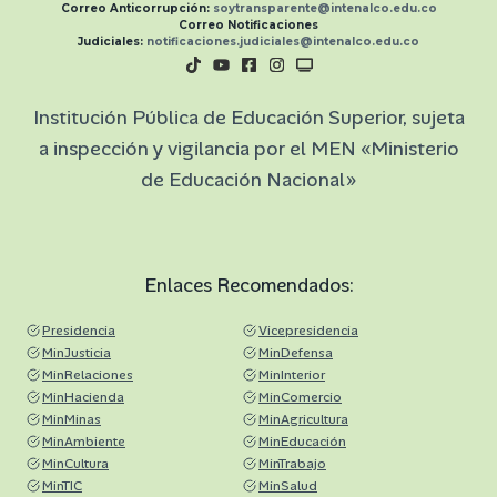
Correo Anticorrupción:
soytransparente@intenalco.edu.co
Correo Notificaciones
Judiciales:
notificaciones.judiciales@intenalco.edu.co
Institución Pública de Educación Superior, sujeta
a inspección y vigilancia por el MEN «Ministerio
de Educación Nacional»
Enlaces Recomendados:
Presidencia
Vicepresidencia
MinJusticia
MinDefensa
MinRelaciones
MinInterior
MinHacienda
MinComercio
MinMinas
MinAgricultura
MinAmbiente
MinEducación
MinCultura
MinTrabajo
MinTIC
MinSalud