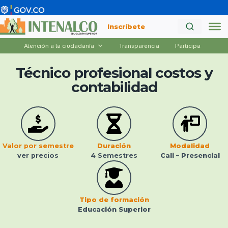
Saltar
al
Inscríbete
contenido
Atención a la ciudadanía
Transparencia
Participa
Técnico profesional
costos y
contabilidad
Valor por semestre
Duración
Modalidad
ver precios
4 Semestres
Cali – Presencial
Tipo de formación
Educación Superior