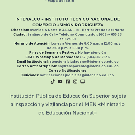
-
Mapa del sitio
INTENALCO – INSTITUTO TÉCNICO NACIONAL
DE
COMERCIO «SIMÓN RODRIGUEZ»
Dirección:
Avenida 4 Norte # 34 AN – 18 – Barrio: Prados del Norte
Ciudad:
Santiago de Cali –
Teléfono Conmutador:
(602) – 655 33
33
Ext.
101
Horario de Atención:
Lunes a Viernes de 8:00 a.m. a 12:00 m. y
de 2:00 p.m. a 6:00 p.m.
Fines de Semana y Festivos:
No hay atención
CHAT WhatsApp de Mercadeo:
+57 (304)-117 7536
Email Institucional:
atencionalciudadano@intenalco.edu.co
Correo Anticorrupción:
soytransparente@intenalco.edu.co
Correo Notificaciones
Judiciales:
notificaciones.judiciales@intenalco.edu.co
Institución Pública de Educación Superior, sujeta
a inspección y vigilancia por el MEN «Ministerio
de Educación Nacional»