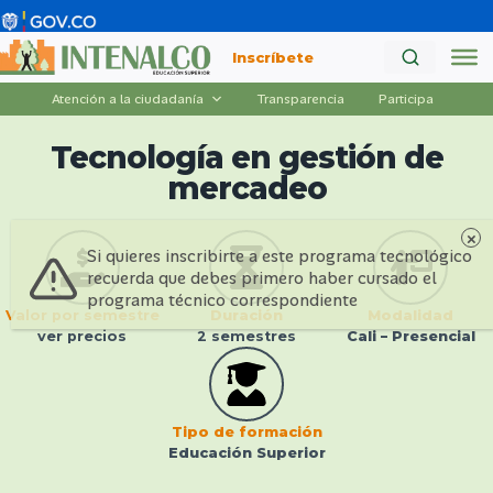
Saltar
al
Inscríbete
contenido
Atención a la ciudadanía
Transparencia
Participa
Tecnología en gestión de
mercadeo
Si quieres inscribirte a este programa tecnológico
recuerda que debes primero haber cursado el
programa técnico correspondiente
Valor por semestre
Duración
Modalidad
ver precios
2 semestres
Cali – Presencial
Tipo de formación
Educación Superior