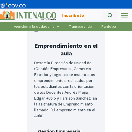
Saltar
al
Inscríbete
contenido
Atención a la ciudadanía
Transparencia
Participa
Diciembre/01/2022
Emprendimiento en el
aula
Desde la Dirección de unidad de
(Gestión Empresarial, Comercio
Exterior y logística se muestra los
emprendimientos realizados por
los estudiantes con la orientación
de los Docentes Andrés Mejía,
Edgar Rubio y Harrison Sánchez, en
la asignatura de Emprendimiento
llamado. “El emprendimiento en el
Aula“
Gestión Empresarial,