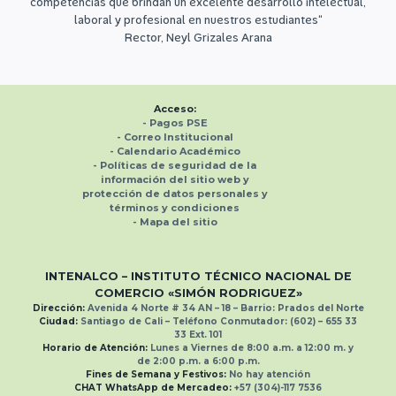
competencias que brindan un excelente desarrollo intelectual,
laboral y profesional en nuestros estudiantes“
Rector, Neyl Grizales Arana
Acceso:
-
Pagos PSE
- Correo Institucional
-
Calendario Académico
-
Políticas de seguridad de la
información del sitio web y
protección de datos personales
y
términos y condiciones
-
Mapa del sitio
INTENALCO – INSTITUTO TÉCNICO NACIONAL
DE
COMERCIO «SIMÓN RODRIGUEZ»
Dirección:
Avenida 4 Norte # 34 AN – 18 – Barrio: Prados del Norte
Ciudad:
Santiago de Cali –
Teléfono Conmutador:
(602) – 655 33
33
Ext.
101
Horario de Atención:
Lunes a Viernes de 8:00 a.m. a 12:00 m. y
de 2:00 p.m. a 6:00 p.m.
Fines de Semana y Festivos:
No hay atención
CHAT WhatsApp de Mercadeo:
+57 (304)-117 7536