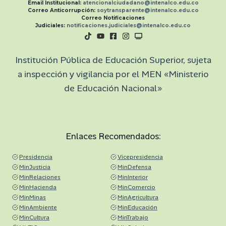
Email Institucional:
atencionalciudadano@intenalco.edu.co
Correo Anticorrupción:
soytransparente@intenalco.edu.co
Correo Notificaciones
Judiciales:
notificaciones.judiciales@intenalco.edu.co
Institución Pública de Educación Superior, sujeta
a inspección y vigilancia por el MEN «Ministerio
de Educación Nacional»
Enlaces Recomendados:
Presidencia
Vicepresidencia
MinJusticia
MinDefensa
MinRelaciones
MinInterior
MinHacienda
MinComercio
MinMinas
MinAgricultura
MinAmbiente
MinEducación
MinCultura
MinTrabajo