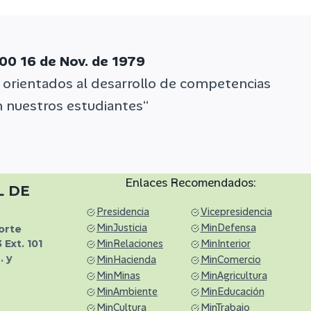
00 16 de Nov. de 1979
 orientados al desarrollo de competencias
en nuestros estudiantes“
Enlaces Recomendados:
L
DE
Presidencia
Vicepresidencia
MinJusticia
MinDefensa
orte
3
Ext.
101
MinRelaciones
MinInterior
. y
MinHacienda
MinComercio
MinMinas
MinAgricultura
MinAmbiente
MinEducación
MinCultura
MinTrabajo