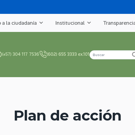
o a la ciudadanía
Institucional
Transparenci
(+57) 304 117 7536
(602) 655 3333 ex.101
Plan de acción