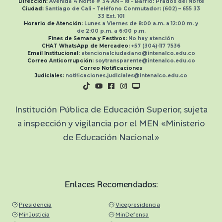
Dirección:
Avenida 4 Norte # 34 AN – 18 – Barrio: Prados del Norte
Ciudad:
Santiago de Cali –
Teléfono Conmutador:
(602) – 655 33
33
Ext.
101
Horario de Atención:
Lunes a Viernes de 8:00 a.m. a 12:00 m. y
de 2:00 p.m. a 6:00 p.m.
Fines de Semana y Festivos:
No hay atención
CHAT WhatsApp de Mercadeo:
+57 (304)-117 7536
Email Institucional:
atencionalciudadano@intenalco.edu.co
Correo Anticorrupción:
soytransparente@intenalco.edu.co
Correo Notificaciones
Judiciales:
notificaciones.judiciales@intenalco.edu.co
Institución Pública de Educación Superior, sujeta
a inspección y vigilancia por el MEN «Ministerio
de Educación Nacional»
Enlaces Recomendados:
Presidencia
Vicepresidencia
MinJusticia
MinDefensa